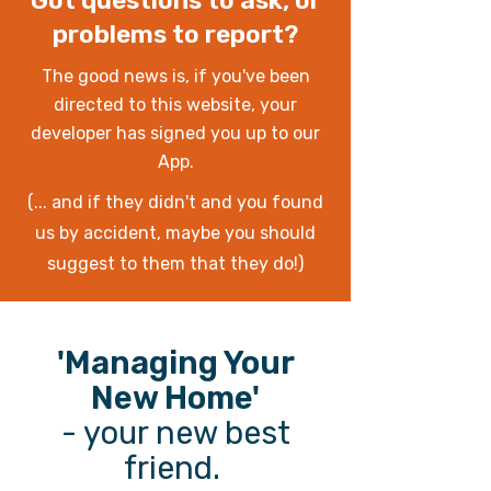
Got questions to ask, or
problems to report?
The good news is, if you've been
directed to this website, your
developer has signed you up to our
App.
(... and if they didn't and you found
us by accident, maybe you should
suggest to them that they do!)
'Managing Your
New Home'
- your new best
friend.