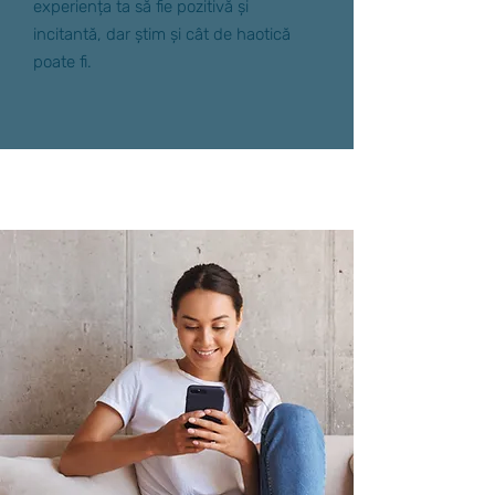
experiența ta să fie pozitivă și
incitantă, dar știm și cât de haotică
poate fi.