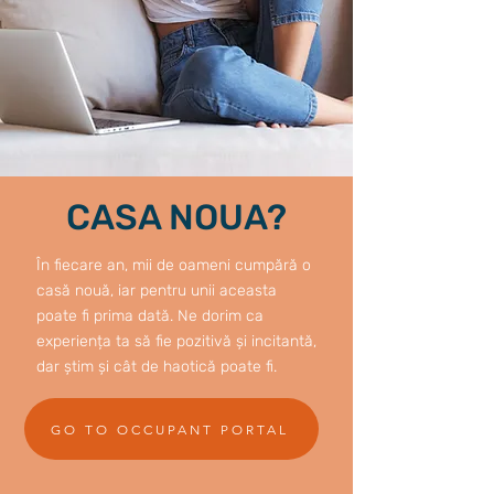
CASA NOUA?
În fiecare an, mii de oameni cumpără o
casă nouă, iar pentru unii aceasta
poate fi prima dată. Ne dorim ca
experiența ta să fie pozitivă și incitantă,
dar știm și cât de haotică poate fi.
GO TO OCCUPANT PORTAL