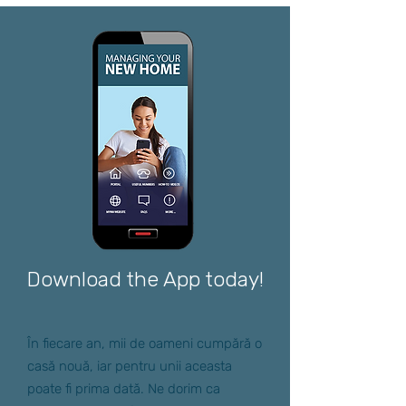
Download the App today!
În fiecare an, mii de oameni cumpără o
casă nouă, iar pentru unii aceasta
poate fi prima dată. Ne dorim ca