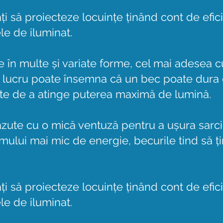
ați să proiecteze locuințe ținând cont de efic
le de iluminat.
le în multe și variate forme, cel mai adesea
t lucru poate însemna că un bec poate dur
nte de a atinge puterea maximă de lumină.
zute cu o mică ventuză pentru a ușura sarc
mului mai mic de energie, becurile tind să ț
ați să proiecteze locuințe ținând cont de efic
le de iluminat.