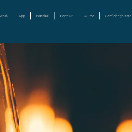
Acasă
App
Portaluri
Portaluri
Ajutor
Confidențialitate
PROFESSIONAL AFTER CARE FOR NEW HOMEOWNERS