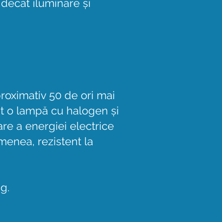
decât iluminare și
proximativ 50 de ori mai
t o lampă cu halogen și
re a energiei electrice
menea, rezistent la
g.