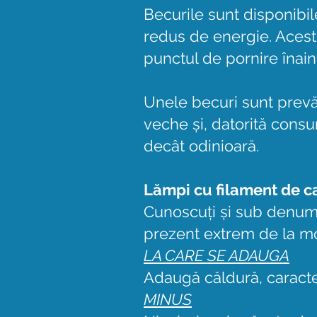
Becurile sunt disponibi
redus de energie. Aces
punctul de pornire înai
Unele becuri sunt prevă
veche și, datorită consu
decât odinioară.
Lămpi cu filament de c
Cunoscuți și sub denumir
prezent extrem de la mod
LA CARE SE ADAUGA
Adaugă căldură, caracter 
MINUS