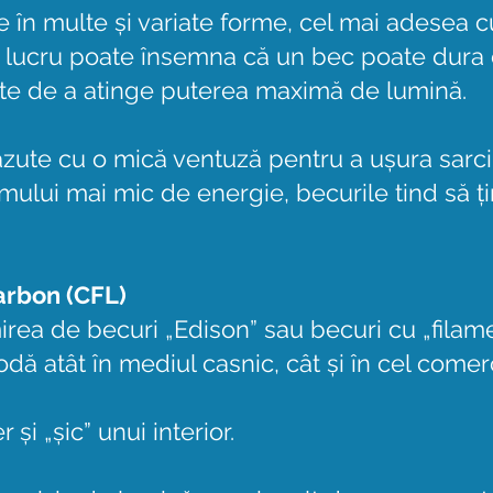
le în multe și variate forme, cel mai adesea
t lucru poate însemna că un bec poate dur
nte de a atinge puterea maximă de lumină.
zute cu o mică ventuză pentru a ușura sarc
mului mai mic de energie, becurile tind să ț
arbon (CFL)
ea de becuri „Edison” sau becuri cu „filamen
ă atât în mediul casnic, cât și în cel comerc
și „șic” unui interior.