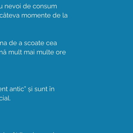
 cu nevoi de consum
a câteva momente de la
ina de a scoate cea
ină mult mai multe ore
t antic” și sunt în
ial.