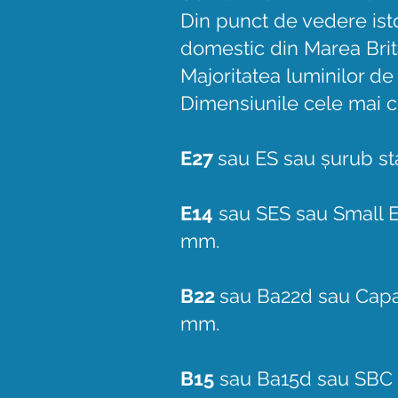
Din punct de vedere istor
domestic din Marea Brita
Majoritatea luminilor de 
Dimensiunile cele mai 
E27
sau ES sau șurub s
E14
sau SES sau Small E
mm.
B22
sau Ba22d sau Capa
mm.
B15
sau Ba15d sau SBC 