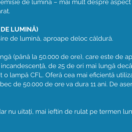
 emisie de lumină – mai mult despre aspect 
rat.
 DE LUMINĂ)
eșire de lumină, aproape deloc căldură.
ungă (până la 50.000 de ore), care este de a
incandescență, de 25 de ori mai lungă decâ
 o lampă CFL. Oferă cea mai eficientă utiliza
un bec de 50.000 de ore va dura 11 ani. De ase
nu uitați, mai ieftin de rulat pe termen lun