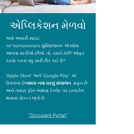
એપ્લિકેશન મેળવો
અમે અમારી સાઇટ
પર homeowners સુવિધાજનક ઍક્સેસ
આપવા માગીએ છીએ. તો, તમને APP ઓફર
કરવા કરતાં વધુ સારી રીત કઈ છે?
'Apple Store' અને 'Google Play' માં
ઉપલબ્ધ છે
તમારા નવા ઘરનું સંચાલન
મફત છે
અને તમારા ફોન અથવા ટેબ્લેટ પર ઇન્સ્ટોલ
થવામાં સેકન્ડ લાગે છે.
"Occupant Portal"