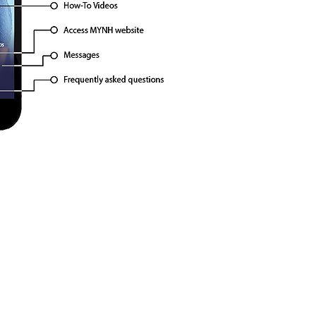
Code
icy
|
Complaints