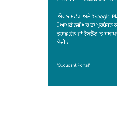
'ਐਪਲ ਸਟੋਰ' ਅਤੇ 'Google P
ਹੈ
ਆਪਣੇ ਨਵੇਂ ਘਰ ਦਾ ਪ੍ਰਬੰਧਨ 
ਤੁਹਾਡੇ ਫ਼ੋਨ ਜਾਂ ਟੈਬਲੈੱਟ 'ਤੇ ਸ
ਲੈਂਦੀ ਹੈ।
"Occupant Portal"
Pri
Modern Slavery 