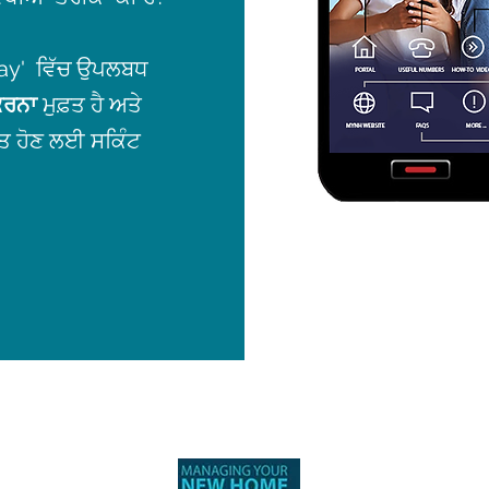
lay' ਵਿੱਚ ਉਪਲਬਧ
ਕਰਨਾ
ਮੁਫ਼ਤ ਹੈ ਅਤੇ
ਥਾਪਤ ਹੋਣ ਲਈ ਸਕਿੰਟ
vacy
|
Accessibility
|
GDPR
|
Terms and Conditions
|
New Homes Quality 
Policy
|
Anti-Bribery and Anti-Corruption Policy
|
Equality and Diversity Pol