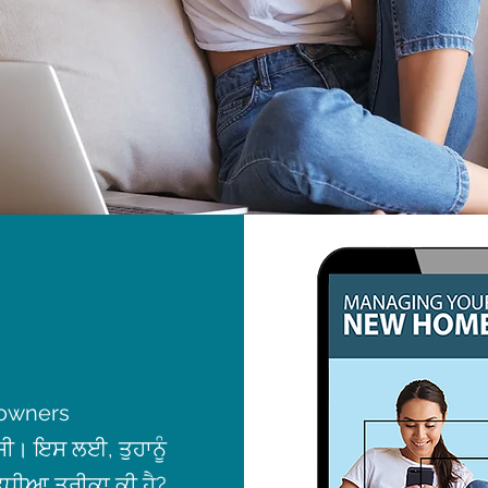
eowners
 ਸੀ। ਇਸ ਲਈ, ਤੁਹਾਨੂੰ
 ਵਧੀਆ ਤਰੀਕਾ ਕੀ ਹੈ?