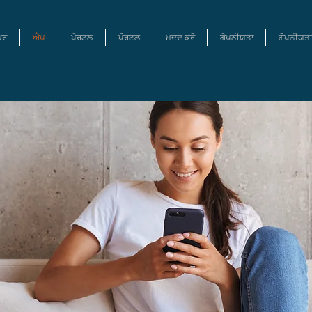
ਘਰ
ਐਪ
ਪੋਰਟਲ
ਪੋਰਟਲ
ਮਦਦ ਕਰੋ
ਗੋਪਨੀਯਤਾ
ਗੋਪਨੀਯਤਾ
PROFESSIONAL AFTER CARE FOR NEW HOMEOWNERS