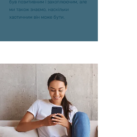
був позитивним і захоплюючим, але
ми також знаємо, наскільки
хаотичним він може бути.