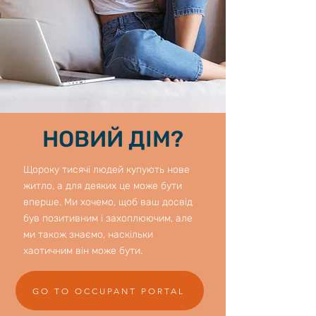
НОВИЙ ДІМ?
Щороку тисячі людей купують нове
житло, а для деяких це може бути
вперше. Ми хочемо, щоб ваш досвід
був позитивним і захоплюючим, але
ми також знаємо, наскільки
хаотичним він може бути.
GO TO OCCUPANT PORTAL