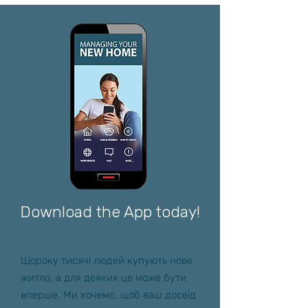
Download the App today!
Щороку тисячі людей купують нове
житло, а для деяких це може бути
вперше. Ми хочемо, щоб ваш досвід