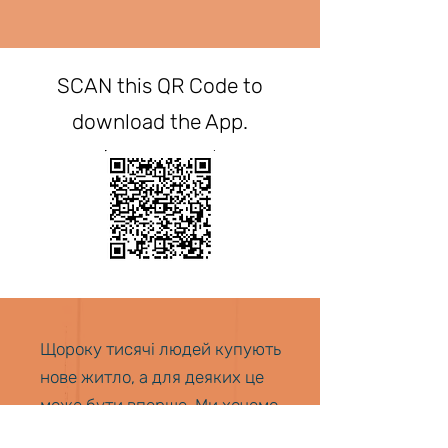
SCAN this QR Code to
download the App.
Щороку тисячі людей купують
нове житло, а для деяких це
може бути вперше. Ми хочемо,
щоб ваш досвід був