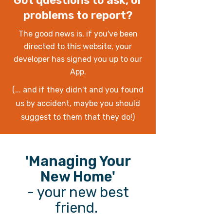
Got questions to ask, or
problems to report?
The good news is, if you've been
directed to this website, your
developer has signed you up to our
App.
(... and if they didn't and you found
us by accident, maybe you should
suggest to them that they do!)
'Managing Your
New Home'
- your new best
friend.